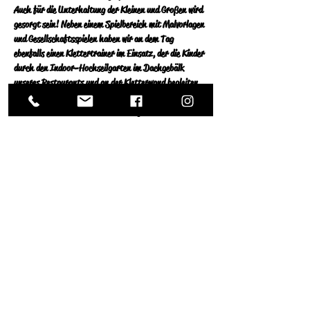
Auch für die Unterhaltung der Kleinen und Großen wird 
gesorgt sein! Neben einem Spielbereich mit Malvorlagen 
und Gesellschaftsspielen haben wir an dem Tag 
ebenfalls einen Klettertrainer im Einsatz, der die Kinder 
durch den Indoor-Hochseilgarten im Dachgebälk 
unseres Restaurants und  an der Kletterwand begleiten 
wird.
Wir freuen uns auf Eure Reservierung! 
Knackiger Feldsalat in Kürbiskernölvinaigrette 
Weiterlesen >
Diese Veranstaltung teilen