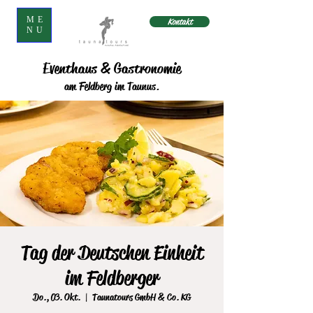
ME
Kontakt
NU
Eventhaus & Gastronomie
am Feldberg im Taunus.
Tag der Deutschen Einheit
im Feldberger
Do., 03. Okt.
  |  
Taunatours GmbH & Co. KG