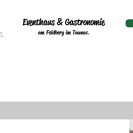
Eventhaus & Gastronomie
am Feldberg im Taunus.
tliche Events
Teambuilding
Tagungen
Für Sch