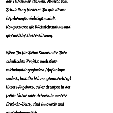
der Teilnehmer stärken. Abseits vom
Schulalltag förderst Du mit diesen
Erfahrungen wichtige soziale
Kompetenzen wie Rücksichtnahme und
gegenseitige Unterstützung.
Wenn Du für Deine Klasse oder Dein
schulisches Projekt nach einer
erlebnispädagogischen Maßnahme
suchst, bist Du bei uns genau richtig!
Unsere Angebote, sei es draußen in der
freien Natur oder drinnen in unserer
Erlebnis-Base, sind innovativ und
abwechslungsreich.