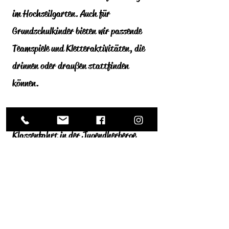
im Hochseilgarten. Auch für
Grundschulkinder bieten wir passende
Teamspiele und Kletteraktivitäten, die
drinnen oder draußen stattfinden
können.
Solltet Ihr im Rahmen einer
Klassenfahrt in der Jugendherberge
Oberreifenberg übernachten, könnt Ihr
das Aktivprogramm direkt mit der
Übernachtung buchen.
Wir freuen uns, gemeinsam mit Euch ein
spannendes Programm zu erleben!