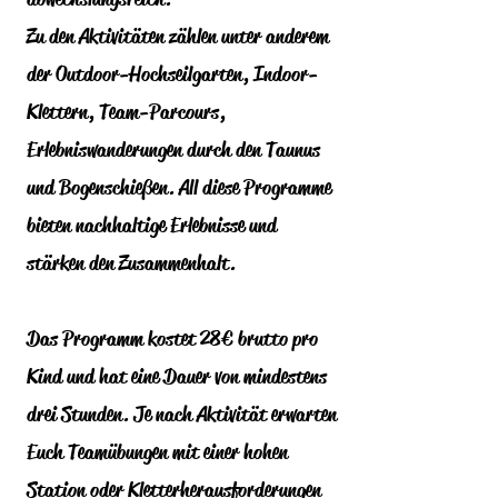
Zu den Aktivitäten zählen unter anderem
der Outdoor-Hochseilgarten, Indoor-
Klettern, Team-Parcours,
Erlebniswanderungen durch den Taunus
und Bogenschießen. All diese Programme
bieten nachhaltige Erlebnisse und
stärken den Zusammenhalt.
Das Programm kostet 28€ brutto pro
Kind und hat eine Dauer von mindestens
drei Stunden. Je nach Aktivität erwarten
Euch Teamübungen mit einer hohen
Station oder Kletterherausforderungen