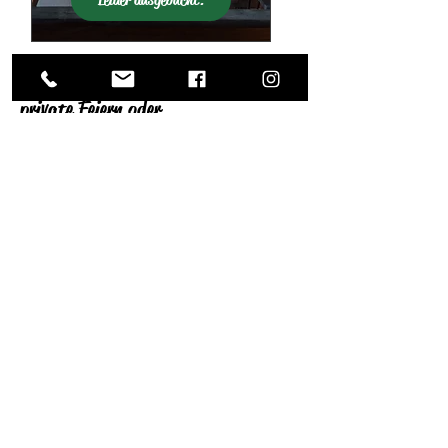
Kann ich das Feldberger auch für
private Feiern oder
Firmenveranstaltungen buchen?
Ja. Das Feldberger ist auf Hochzeiten,
private Feiern und Firmenevents spezialisiert.
Wir begleiten Euch von der ersten Idee bis zur
Umsetzung und gestalten Eure Veranstaltung
individuell – kulinarisch, organisatorisch und
atmosphärisch.
Kontakt
Ich plane mit einer größeren Gruppe,
einem Verein oder zu einer Sitzung
mittags oder abends bei Euch