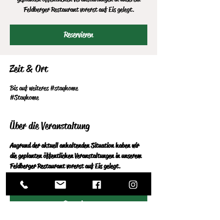
Feldberger Restaurant vorerst auf Eis gelegt.
Reservieren
Zeit & Ort
Bis auf weiteres #stayhome
#Stayhome
Über die Veranstaltung
Augrund der aktuell anhaltenden Situation haben wir 
die geplanten öffentlichen Veranstaltungen in unserem 
Feldberger Restaurant vorerst auf Eis gelegt. 
#stay
 home
Reservieren