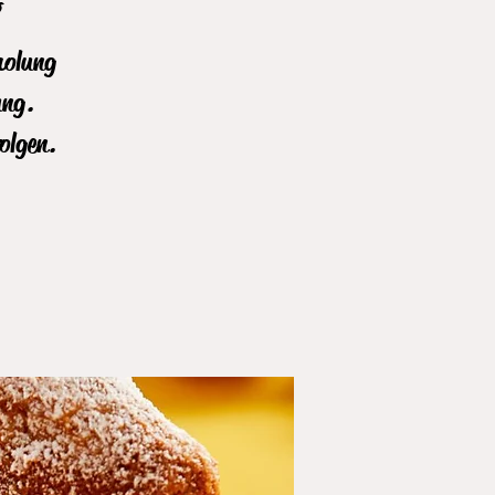
G
holung
ung.
olgen.