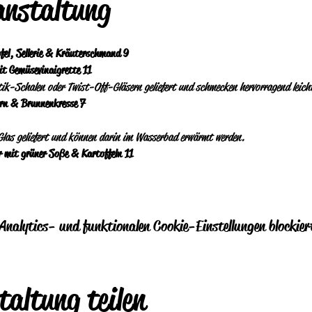
anstaltung
el, Sellerie & Kräuterschmand   9
tik-Schalen oder Twist-Off-Gläsern geliefert und schmecken hervorragend leich
n & Brunnenkresse   7
las geliefert und können darin im Wasserbad erwärmt werden.
mit grüner Soße & Kartoffeln   11
nalytics- und funktionalen Cookie-Einstellungen blockier
taltung teilen