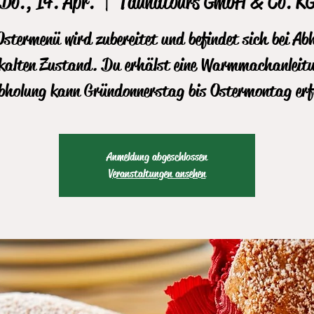
Do., 14. Apr.
  |  
Taunatours GmbH & Co. K
stermenü wird zubereitet und befindet sich bei Ab
kalten Zustand. Du erhälst eine Warmmachanleit
bholung kann Gründonnerstag bis Ostermontag erf
Anmeldung abgeschlossen
Veranstaltungen ansehen