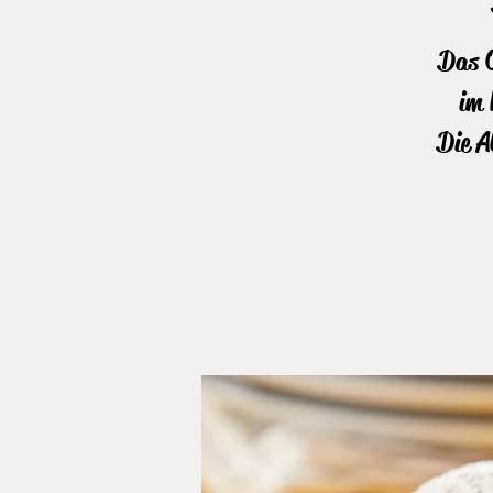
Das O
im 
Die A