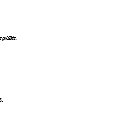
t gekühlt.
t.