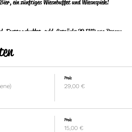
ier, ein zünftiges Wiesnbuffet und Wiesnspiele!
nkl. Festtagsbuffet, exkl. Getränke 29 EUR pro Person
hre): inkl. Festtagsbuffet, exkl. Getränke 15 EUR pro Per
ten
rat abgerechnet.
Preis
ene)
29,00 €
Preis
15,00 €