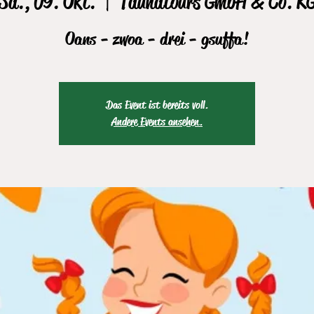
Sa., 09. Okt.
  |  
Taunatours GmbH & Co. K
Oans - zwoa - drei - gsuffa!
Das Event ist bereits voll.
Andere Events ansehen.