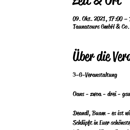
Zeit & Ort
09. Okt. 2021, 17:00 – 
Taunatours GmbH & Co. K
Über die Ver
3-G-Veranstaltung
Oans - zwoa - drei - gsu
Deandl, Buam - es ist wie
Schlüpft in Euer schönste