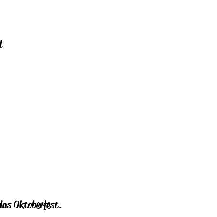
d
 das Oktoberfest.