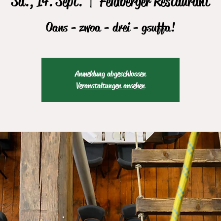
Sa., 14. Sept.
  |  
Feldberger Restaurant
Oans - zwoa - drei - gsuffa!
Anmeldung abgeschlossen
Veranstaltungen ansehen