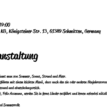
19:00
G, Königsteiner Str. 13, 61389 Schmitten, Germany
anstaltung
räumt man von Sommer, Sonne, Strand und Meer.
ntführen mit einem leichten Menü, dass auch den ein oder anderen Neujahrsvors
gesund und abwechslungsreich. 
elix Assmann, werden Sie in ferne Länder entführt und lernen nebenbei nützlic
nd Sommerrolle