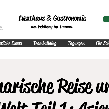
Eventhaus & Gastronomie
am Feldberg im Taunus.
tliche Events
Teambuilding
Tagungen
Für Sch
narische Reise u
Welt Teil 1: Asie