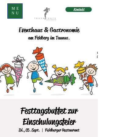
ME
Kontakt
NU
Eventhaus & Gastronomie
am Feldberg im Taunus.
Festtagsbuffet zur
Einschulungsfeier
Di., 05. Sept.
  |  
Feldberger Restaurant