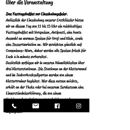
Über die Veranstaltung
Das Festtagsbuffet zur Einschulungsfeier.
Anlässlich der Einschulung unserer Erstklässler bieten 
wir an diesem Tag von 11 bis 15 Uhr ein reichhaltiges 
Festtagsbuffet mit Vorspeisen, Antipasti, eine bunte 
Auswahl an warmen Speisen für Groß und Klein, sowie 
eine Dessertvariation an. Wir verzichten gänzlich auf 
Convenience-Ware, daher werden alle Speisen frisch für 
Euch à la minute vorbereitet. 
Zusätzlich verfügen wir in unseren Räumlichkeiten über 
drei Kletterstationen. Die Stationen an der Kletterwand 
und im Indoorhochseilgarten werden von einem 
Klettertrainer begleitet.  Wer diese nutzen möchte, 
erhält an der Theke oder bei unserem Serviceteam eine 
Einverständniserklärung, die von einem 
Erziehungsberechtigten unterschrieben werden muss. 
Der Indoor Boulderbereich für Kinder ist ebenfalls 
zugänglich. 
(1) Einen Boulderbereich für die jüngsten (besonders 
begeistert sind hier Kinder bis 6 Jahren), wo sie sich – 
von dicken Matten geschützt – austoben können.