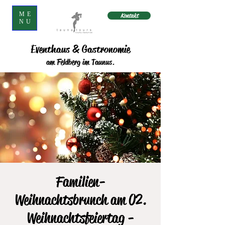
ME
Kontakt
NU
Eventhaus & Gastronomie
am Feldberg im Taunus.
Familien-
Weihnachtsbrunch am 02.
Weihnachtsfeiertag -