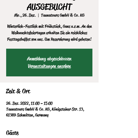
AUSGEBUCHT
Mo., 26. Dez.
  |  
Taunatours GmbH & Co. KG
Winterlich-Festlich mit Frühstück, Gans u.v.m. An den
Weihnachtsfeiertagen erhalten Sie ein reichliches
Festtagsbuffet von uns. Um Reservierung wird gebeten!
Anmeldung abgeschlossen
Veranstaltungen ansehen
Zeit & Ort
26. Dez. 2022, 11:00 – 15:00
Taunatours GmbH & Co. KG, Königsteiner Str. 13,
61389 Schmitten, Germany
Gäste