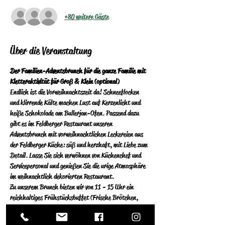
+80 weitere Gäste
Über die Veranstaltung
Der Familien-Adventsbrunch für die ganze Familie mit 
Kletteraktivität für Groß & Klein (optional)
Endlich ist die Vorweihnachtszeit da! Schneeflocken 
und klirrende Kälte machen Lust auf Kerzenlicht und 
heiße Schokolade am Bullerjan-Ofen. Passend dazu 
gibt es im Feldberger Restaurant unseren 
Adventsbrunch mit vorweihnachtlichen Leckereien aus 
der Feldberger Küche: süß und herzhaft, mit Liebe zum 
Detail. Lasse Sie sich verwöhnen von Küchenchef und 
Servicepersonal und genießen Sie die urige Atmosphäre 
im weihnachtlich dekorierten Restaurant.
Zu unserem Brunch bieten wir von 11 - 15 Uhr ein 
reichhaltiges Frühstücksbuffet (Frische Brötchen, 
Käse- und Wurstauswahl, verschiedene Eierspeisen), 
sowie diverse Vorspeisen, Antipasti und eine bunte 