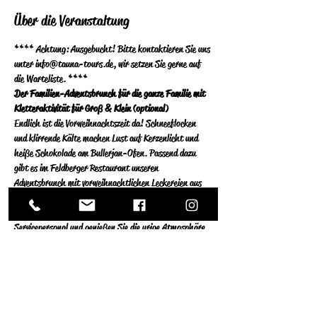
Über die Veranstaltung
**** Achtung: Ausgebucht! Bitte kontaktieren Sie uns 
unter info@tauna-tours.de, wir setzen Sie gerne auf 
die Warteliste. ****
Der Familien-Adventsbrunch für die ganze Familie mit 
Kletteraktivität für Groß & Klein (optional)
Endlich ist die Vorweihnachtszeit da! Schneeflocken 
und klirrende Kälte machen Lust auf Kerzenlicht und 
heiße Schokolade am Bullerjan-Ofen. Passend dazu 
gibt es im Feldberger Restaurant unseren 
Adventsbrunch mit vorweihnachtlichen Leckereien aus 
der Feldberger Küche: süß und herzhaft, mit Liebe zum 
Detail. Lasse Sie sich verwöhnen von Küchenchef und 
Servicepersonal und genießen Sie die urige Atmosphäre 
im weihnachtlich dekorierten Restaurant. 
pro Person ab 13 Jahre 21,50 €
Kinder 7-12 Jahre 12,00 €
Kinder bis 6 Jahre Essen kostenfrei.
Weiterlesen >