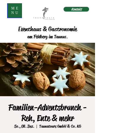
ME
Kontakt
NU
Eventhaus & Gastronomie
am Feldberg im Taunus.
Familien-Adventsbrunch -
Reh, Ente & mehr
So., 08. Dez.
  |  
Taunatours GmbH & Co. KG