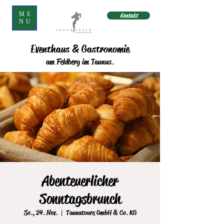
ME
Kontakt
NU
Eventhaus & Gastronomie
am Feldberg im Taunus.
Abenteuerlicher
Sonntagsbrunch
So., 24. Nov.
  |  
Taunatours GmbH & Co. KG