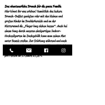
Das abenteuerliche Brunch für die ganze Familie
Hier könnt ihr was erleben! Gemütlich das leckere 
Brunch-Buffet genießen oder mit den kleinen und 
großen Kinder im Boulderbereich und an der 
Kletterwand die „Finger lang ziehen lassen“. Auch bei 
einem Gang durch unseren einzigartigen Indoor-
Hochseilgarten im Dachgebälk kann man seinen Mut 
unter Beweis stellen. Zur Stärkung während und nach 
dem Abenteuer kann die große Auswahl an reichhaltigen 
Speisen vom Buffet genossen werden.
pro Person ab 13 Jahre 21,50 €
Kinder 7-12 Jahre 12,00 €
Kinder bis 6 Jahre Essen kostenfrei.
Weiterlesen >
Diese Veranstaltung teilen