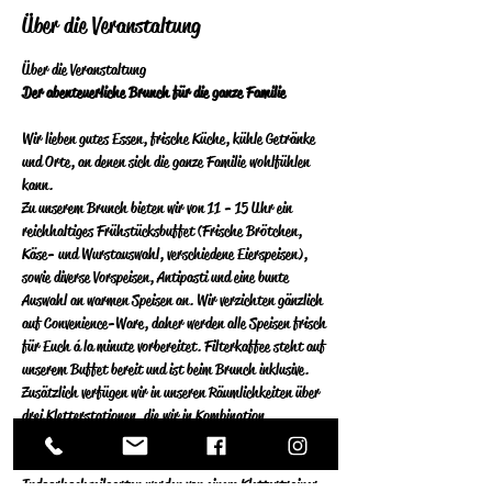
Über die Veranstaltung
Über die Veranstaltung 
Der abenteuerliche Brunch für die ganze Familie
Wir lieben gutes Essen, frische Küche, kühle Getränke 
und Orte, an denen sich die ganze Familie wohlfühlen 
kann.  
Zu unserem Brunch bieten wir von 11 - 15 Uhr ein 
reichhaltiges Frühstücksbuffet (Frische Brötchen, 
Käse- und Wurstauswahl, verschiedene Eierspeisen), 
sowie diverse Vorspeisen, Antipasti und eine bunte 
Auswahl an warmen Speisen an.  Wir verzichten gänzlich 
auf Convenience-Ware, daher werden alle Speisen frisch 
für Euch á la minute vorbereitet.  Filterkaffee steht auf 
unserem Buffet bereit und ist beim Brunch inklusive. 
Zusätzlich verfügen wir in unseren Räumlichkeiten über 
drei Kletterstationen, die wir in Kombination 
ausschließlich sonntags für Privatpersonen öffnen. Die 
Stationen an der Kletterwand und im 
Indoorhochseilgarten werden von einem Klettertrainer 