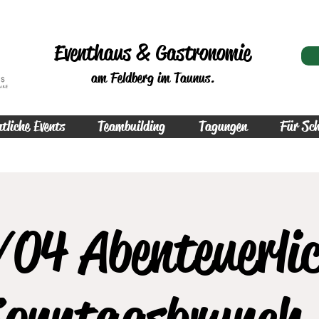
Eventhaus & Gastronomie
am Feldberg im Taunus.
tliche Events
Teambuilding
Tagungen
Für Sch
04 Abenteuerli
onntagsbrunch