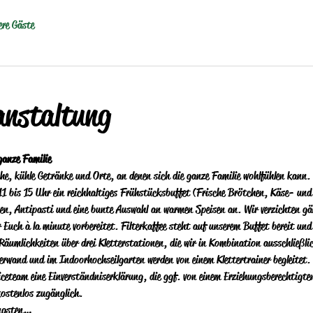
ere Gäste
anstaltung
ganze Familie
che, kühle Getränke und Orte, an denen sich die ganze Familie wohlfühlen kann.
11 bis 15 Uhr ein reichhaltiges Frühstücksbuffet (Frische Brötchen, Käse- und
isen, Antipasti und eine bunte Auswahl an warmen Speisen an.  Wir verzichten g
r Euch à la minute vorbereitet.  Filterkaffee steht auf unserem Buffet bereit und
 Räumlichkeiten über drei Kletterstationen, die wir in Kombination ausschließl
erwand und im Indoorhochseilgarten werden von einem Klettertrainer begleitet.  
iceteam eine Einverständniserklärung, die ggf. von einem Erziehungsberechtigte
kostenlos zugänglich.
üngsten…