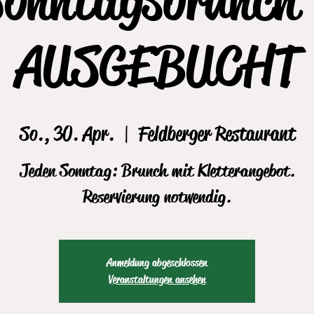
AUSGEBUCHT
So., 30. Apr.
  |  
Feldberger Restaurant
Jeden Sonntag: Brunch mit Kletterangebot.
Reservierung notwendig.
Anmeldung abgeschlossen
Veranstaltungen ansehen