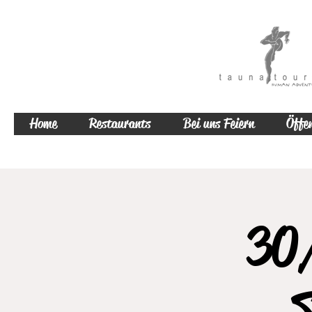
Home
Restaurants
Bei uns Feiern
Öffen
30/
S