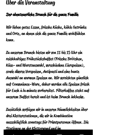
Über die Veranstaltung
Der abenteuerliche Brunch für die ganze Familie
Wir lieben gutes Essen, frische Küche, kühle Getränke 
und Orte, an denen sich die ganze Familie wohlfühlen 
kann.
Zu unserem Brunch bieten wir von 11 bis 15 Uhr ein 
reichhaltiges Frühstücksbuffet (Frische Brötchen, 
Käse- und Wurstauswahl, verschiedene Eierspeisen), 
sowie diverse Vorspeisen, Antipasti und eine bunte 
Auswahl an warmen Speisen an.  Wir verzichten gänzlich 
auf Convenience-Ware, daher werden alle Speisen frisch 
für Euch à la minute vorbereitet.  Filterkaffee steht auf 
unserem Buffet bereit und ist beim Brunch inklusive.
Zusätzlich verfügen wir in unseren Räumlichkeiten über 
drei Kletterstationen, die wir in Kombination 
ausschließlich sonntags für Privatpersonen öffnen. Die 
Stationen an der Kletterwand und im 
Indoorhochseilgarten werden von einem Klettertrainer 