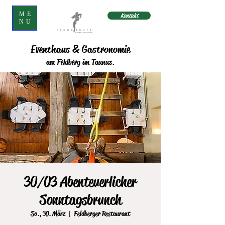
ME
Kontakt
NU
Eventhaus & Gastronomie
am Feldberg im Taunus.
30/03 Abenteuerlicher
Sonntagsbrunch
So., 30. März
  |  
Feldberger Restaurant