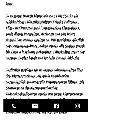
kann.
Zu unserem Brunch bieten wir von 11 bis 15 Uhr ein 
reichhaltiges Frühstücksbuffet (Frische Brötchen, 
Käse- und Wurstauswahl, verschiedene Eierspeisen), 
sowie diverse Vorspeisen, Antipasti und eine bunte 
Auswahl an warmen Speisen an.  Wir verzichten gänzlich 
auf Convenience-Ware, daher werden alle Speisen frisch 
für Euch à la minute vorbereitet.  Filterkaffee steht auf 
unserem Buffet bereit und ist beim Brunch inklusive.
Zusätzlich verfügen wir in unseren Räumlichkeiten über 
drei Kletterstationen, die wir in Kombination 
ausschließlich sonntags für Privatpersonen öffnen. Die 
Stationen an der Kletterwand und im 
Indoorhochseilgarten werden von einem Klettertrainer 
begleitet.  Wer diese nutzen  möchte, erhält an der 
Theke oder bei unserem Serviceteam eine 
Einverständniserklärung, die ggf. von einem 
Erziehungsberechtigten unterschrieben werden muss. 
Der Indoor Boulderbereich für Kinder kostenlos 