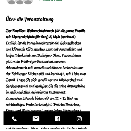
Über die Veranstaltung
Der Familien-Weihnachtsbrunch für die ganze Familie 
mit Kletteraktivität für Groß & Klein (optional)
Endlich ist die Vorweihnachtszeit da! Schneeflocken 
und klirrende Kälte machen Lust auf Kerzenlicht und 
heiße Schokolade am Bullerjan-Ofen. Passend dazu 
gibt es im Feldberger Restaurant unseren 
Adventsbrunch mit vorweihnachtlichen Leckereien aus 
der Feldberger Küche: süß und herzhaft, mit Liebe zum 
Detail. Lasse Sie sich verwöhnen von Küchenchef und 
Servicepersonal und genießen Sie die urige Atmosphäre 
im weihnachtlich dekorierten Restaurant.
Zu unserem Brunch bieten wir von 11 - 15 Uhr ein 
reichhaltiges Frühstücksbuffet (Frische Brötchen, 
Käse- und Wurstauswahl, verschiedene Eierspeisen), 
sowie diverse Vorspeisen, Antipasti und eine bunte 
Auswahl an warmen Speisen an.  Wir verzichten gänzlich 
auf Convenience-Ware, daher werden alle Speisen frisch 