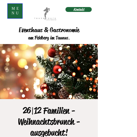
ME
Kontakt
NU
Eventhaus & Gastronomie
am Feldberg im Taunus.
26|12 Familien -
Weihnachtsbrunch -
ausgebucht!