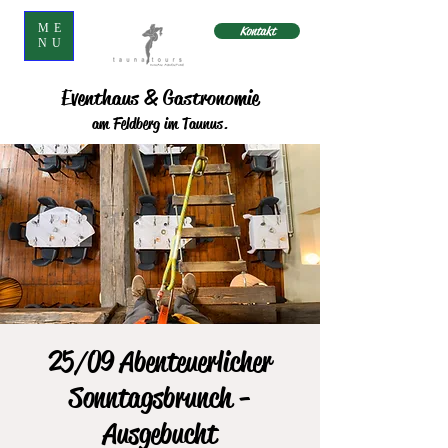
ME
Kontakt
NU
Eventhaus & Gastronomie
am Feldberg im Taunus.
25/09 Abenteuerlicher
Sonntagsbrunch -
Ausgebucht