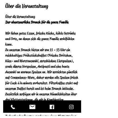
Über die Veranstaltung
Über die Veranstaltung 
Der abenteuerliche Brunch für die ganze Familie
Wir lieben gutes Essen, frische Küche, kühle Getränke 
und Orte, an denen sich die ganze Familie wohlfühlen 
kann.  
Zu unserem Brunch bieten wir von 11 - 15 Uhr ein 
reichhaltiges Frühstücksbuffet (Frische Brötchen, 
Käse- und Wurstauswahl, verschiedene Eierspeisen), 
sowie diverse Vorspeisen, Antipasti und eine bunte 
Auswahl an warmen Speisen an.  Wir verzichten gänzlich 
auf Convenience-Ware, daher werden alle Speisen frisch 
für Euch á la minute vorbereitet.  Filterkaffee steht auf 
unserem Buffet bereit und ist beim Brunch inklusive. 
Zusätzlich verfügen wir in unseren Räumlichkeiten über 
drei Kletterstationen, die wir in Kombination 
ausschließlich sonntags für Privatpersonen öffnen. Die 
Stationen an der Kletterwand und im 
Indoorhochseilgarten werden von einem Klettertrainer 