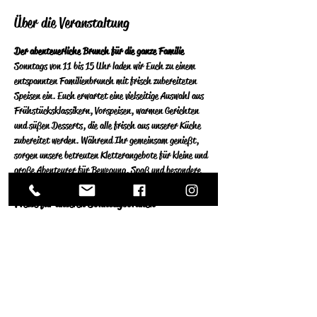
Über die Veranstaltung
Der abenteuerliche Brunch für die ganze Familie
Sonntags von 11 bis 15 Uhr laden wir Euch zu einem 
entspannten Familienbrunch mit frisch zubereiteten 
Speisen ein. Euch erwartet eine vielseitige Auswahl aus 
Frühstücksklassikern, Vorspeisen, warmen Gerichten 
und süßen Desserts, die alle frisch aus unserer Küche 
zubereitet werden. Während Ihr gemeinsam genießt, 
sorgen unsere betreuten Kletterangebote für kleine und 
große Abenteurer für Bewegung, Spaß und besondere 
Erlebnisse.
Preise für unseren Sonntagsbrunch
Pro Person ab 13 Jahren: 34 €
Kinder von 6–12 Jahren: 16 €
Kinder bis einschließlich 5 Jahre essen kostenfrei
Weiterlesen >