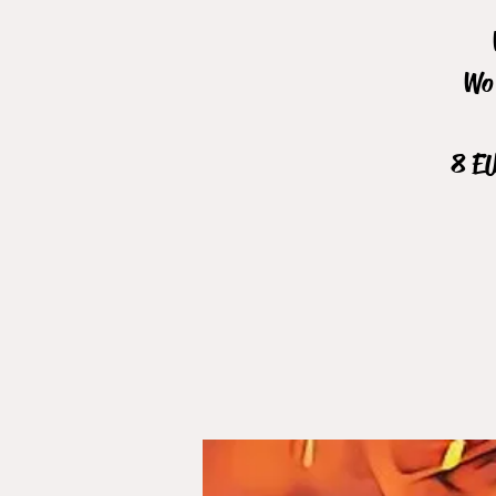
Wo 
8 EU