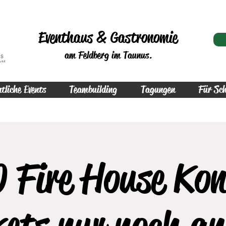
Eventhaus & Gastronomie
am Feldberg im Taunus.
tliche Events
Teambuilding
Tagungen
Für Sch
 Fire House Kon
kets nur noch an