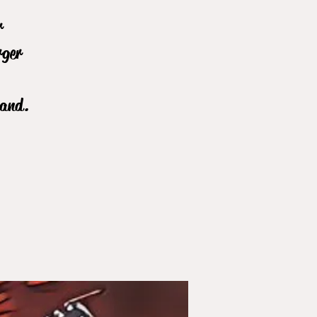
r
rger
Band.