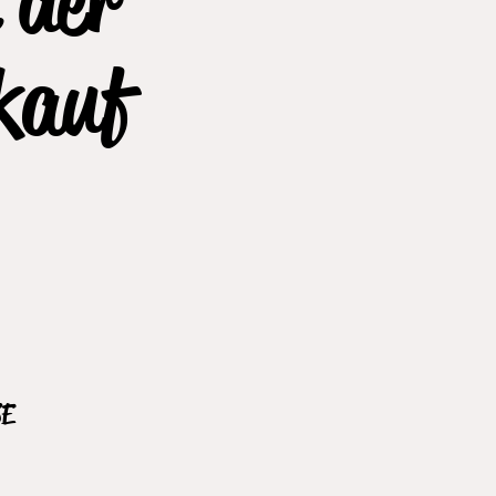
kauf
SE