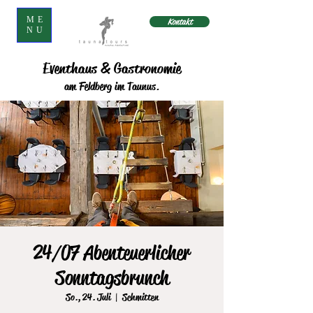
ME
Kontakt
NU
Eventhaus & Gastronomie
am Feldberg im Taunus.
24/07 Abenteuerlicher
Sonntagsbrunch
So., 24. Juli
  |  
Schmitten