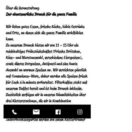
Über die Veranstaltung 
Der abenteuerliche Brunch für die ganze Familie
Wir lieben gutes Essen, frische Küche, kühle Getränke 
und Orte, an denen sich die ganze Familie wohlfühlen 
kann.  
Zu unserem Brunch bieten wir von 11 - 15 Uhr ein 
reichhaltiges Frühstücksbuffet (Frische Brötchen, 
Käse- und Wurstauswahl, verschiedene Eierspeisen), 
sowie diverse Vorspeisen, Antipasti und eine bunte 
Auswahl an warmen Speisen an.  Wir verzichten gänzlich 
auf Convenience-Ware, daher werden alle Speisen frisch 
für Euch á la minute vorbereitet.  Filterkaffee steht auf 
unserem Buffet bereit und ist beim Brunch inklusive. 
Zusätzlich verfügen wir in unseren Räumlichkeiten über 
drei Kletterstationen, die wir in Kombination 
ausschließlich sonntags für Privatpersonen öffnen. Die 
Stationen an der Kletterwand und im 
Indoorhochseilgarten werden von einem Klettertrainer 
begleitet.  Wer diese nutzen  möchte, erhält an der 
Theke oder bei unserem Serviceteam eine 