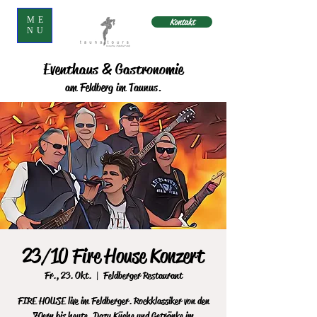
ME
Kontakt
NU
Eventhaus & Gastronomie
am Feldberg im Taunus.
23/10 Fire House Konzert
Fr., 23. Okt.
  |  
Feldberger Restaurant
FIRE HOUSE live im Feldberger. Rockklassiker von den
70ern bis heute. Dazu Küche und Getränke im