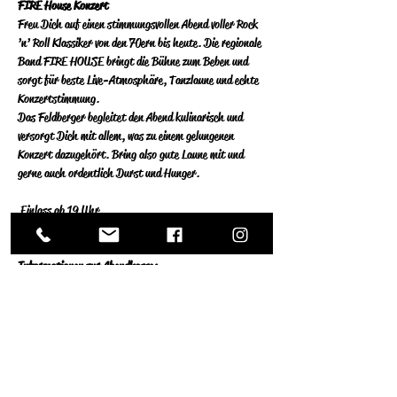
FIRE House Konzert
Freu Dich auf einen stimmungsvollen Abend voller Rock 
’n’ Roll Klassiker von den 70ern bis heute. Die regionale 
Band FIRE HOUSE bringt die Bühne zum Beben und 
sorgt für beste Live-Atmosphäre, Tanzlaune und echte 
Konzertstimmung.
Das Feldberger begleitet den Abend kulinarisch und 
versorgt Dich mit allem, was zu einem gelungenen 
Konzert dazugehört. Bring also gute Laune mit und 
gerne auch ordentlich Durst und Hunger.
 Einlass ab 19 Uhr
 Konzertbeginn um 20 Uhr
Informationen zur Abendkasse:
Weiterlesen >
Reservieren