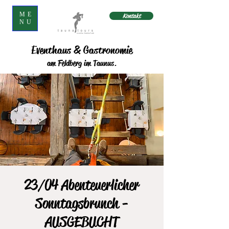
ME
Kontakt
NU
Eventhaus & Gastronomie
am Feldberg im Taunus.
23/04 Abenteuerlicher
Sonntagsbrunch -
AUSGEBUCHT