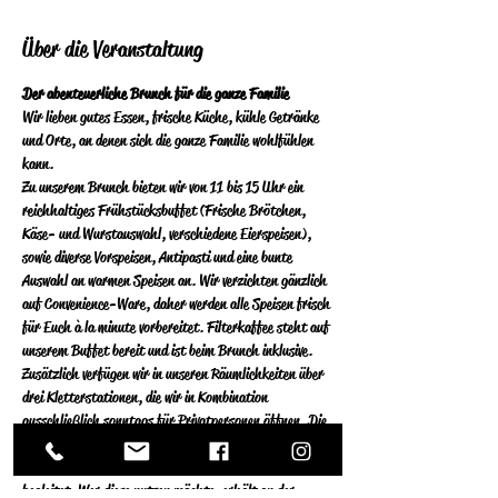
Über die Veranstaltung
Der abenteuerliche Brunch für die ganze Familie
Wir lieben gutes Essen, frische Küche, kühle Getränke 
und Orte, an denen sich die ganze Familie wohlfühlen 
kann.
Zu unserem Brunch bieten wir von 11 bis 15 Uhr ein 
reichhaltiges Frühstücksbuffet (Frische Brötchen, 
Käse- und Wurstauswahl, verschiedene Eierspeisen), 
sowie diverse Vorspeisen, Antipasti und eine bunte 
Auswahl an warmen Speisen an.  Wir verzichten gänzlich 
auf Convenience-Ware, daher werden alle Speisen frisch 
für Euch à la minute vorbereitet.  Filterkaffee steht auf 
unserem Buffet bereit und ist beim Brunch inklusive.
Zusätzlich verfügen wir in unseren Räumlichkeiten über 
drei Kletterstationen, die wir in Kombination 
ausschließlich sonntags für Privatpersonen öffnen. Die 
Stationen an der Kletterwand und im 
Indoorhochseilgarten werden von einem Klettertrainer 
begleitet.  Wer diese nutzen  möchte, erhält an der 