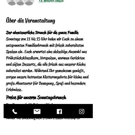
Über die Veranstaltung
Der abenteuerliche Brunch für die ganze Familie
Sonntags von 11 bis 15 Uhr laden wir Euch zu einem 
entspannten Familienbrunch mit frisch zubereiteten 
Speisen ein. Euch erwartet eine vielseitige Auswahl aus 
Frühstücksklassikern, Vorspeisen, warmen Gerichten 
und süßen Desserts, die alle frisch aus unserer Küche 
zubereitet werden. Während Ihr gemeinsam genießt, 
sorgen unsere betreuten Kletterangebote für kleine und 
große Abenteurer für Bewegung, Spaß und besondere 
Erlebnisse.
Preise für unseren Sonntagsbrunch
Pro Person ab 13 Jahren: 34 €
Kinder von 6–12 Jahren: 16 €
Kinder bis einschließlich 5 Jahre essen kostenfrei
Filterkaffee ist optional separat erhältlich.