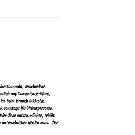
urstauswahl, verschiedene 
änzlich auf Convenience-Ware, 
 ist beim Brunch inklusive. 
ich sonntags für Privatpersonen 
Wer diese nutzen  möchte, erhält 
n unterschrieben werden muss. Der 