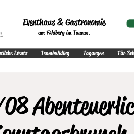
Eventhaus & Gastronomie
am Feldberg im Taunus.
tliche Events
Teambuilding
Tagungen
Für Sch
08 Abenteuerli
onntagsbrunch