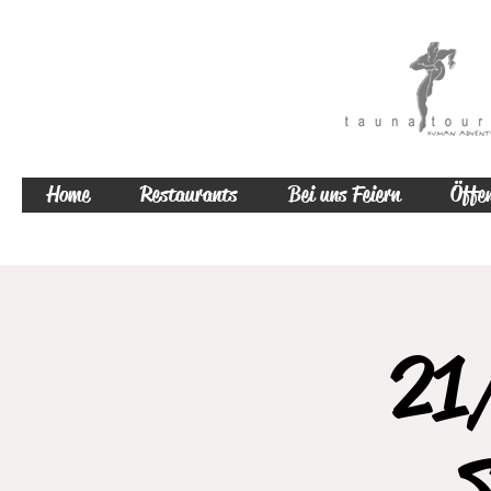
Home
Restaurants
Bei uns Feiern
Öffen
21/
S