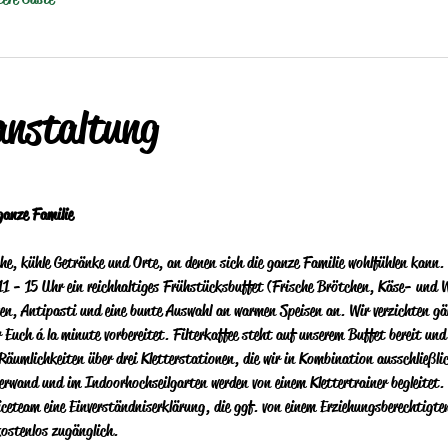
anstaltung
ganze Familie
che, kühle Getränke und Orte, an denen sich die ganze Familie wohlfühlen kann.  
11 - 15 Uhr ein reichhaltiges Frühstücksbuffet (Frische Brötchen, Käse- und W
isen, Antipasti und eine bunte Auswahl an warmen Speisen an.  Wir verzichten g
r Euch á la minute vorbereitet.  Filterkaffee steht auf unserem Buffet bereit und
 Räumlichkeiten über drei Kletterstationen, die wir in Kombination ausschließl
erwand und im Indoorhochseilgarten werden von einem Klettertrainer begleitet.  
iceteam eine Einverständniserklärung, die ggf. von einem Erziehungsberechtigte
kostenlos zugänglich.