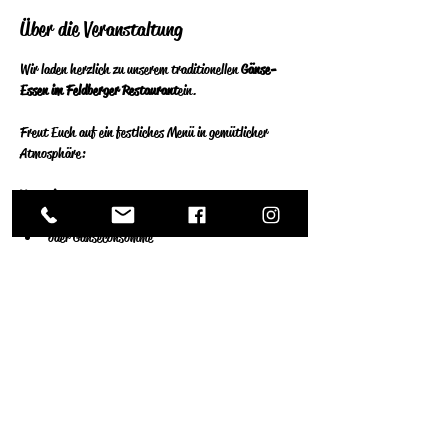
Über die Veranstaltung
Wir laden herzlich zu unserem traditionellen 
Gänse-
Essen im Feldberger Restaurant
 ein.
Freut Euch auf ein festliches Menü in gemütlicher 
Atmosphäre:
Vorspeise:
Feldsalat mit Nüssen & Pflaumendressing
oder Gänseconsommé
Hauptgang:
Weiterlesen >
Diese Veranstaltung teilen