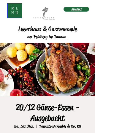
ME
Kontakt
NU
Eventhaus & Gastronomie
am Feldberg im Taunus.
20/12 Gänse-Essen -
Ausgebucht
Sa., 20. Dez.
  |  
Taunatours GmbH & Co. KG