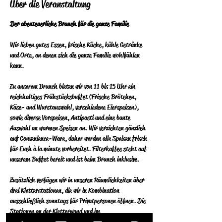
Über die Veranstaltung
Der abenteuerliche Brunch für die ganze Familie
Wir lieben gutes Essen, frische Küche, kühle Getränke 
und Orte, an denen sich die ganze Familie wohlfühlen 
kann.
Zu unserem Brunch bieten wir von 11 bis 15 Uhr ein 
reichhaltiges Frühstücksbuffet (Frische Brötchen, 
Käse- und Wurstauswahl, verschiedene Eierspeisen), 
sowie diverse Vorspeisen, Antipasti und eine bunte 
Auswahl an warmen Speisen an.  Wir verzichten gänzlich 
auf Convenience-Ware, daher werden alle Speisen frisch 
für Euch à la minute vorbereitet.  Filterkaffee steht auf 
unserem Buffet bereit und ist beim Brunch inklusive.
Zusätzlich verfügen wir in unseren Räumlichkeiten über 
drei Kletterstationen, die wir in Kombination 
ausschließlich sonntags für Privatpersonen öffnen. Die 
Stationen an der Kletterwand und im 
Indoorhochseilgarten werden von einem Klettertrainer 