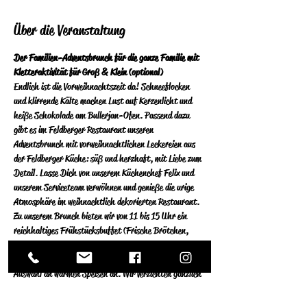
Über die Veranstaltung
Der Familien-Adventsbrunch für die ganze Familie mit 
Kletteraktivität für Groß & Klein (optional)
Endlich ist die Vorweihnachtszeit da! Schneeflocken 
und klirrende Kälte machen Lust auf Kerzenlicht und 
heiße Schokolade am Bullerjan-Ofen. Passend dazu 
gibt es im Feldberger Restaurant unseren 
Adventsbrunch mit vorweihnachtlichen Leckereien aus 
der Feldberger Küche: süß und herzhaft, mit Liebe zum 
Detail. Lasse Dich von unserem Küchenchef Felix und 
unserem Serviceteam verwöhnen und genieße die urige 
Atmosphäre im weihnachtlich dekorierten Restaurant.
Zu unserem Brunch bieten wir von 11 bis 15 Uhr ein 
reichhaltiges Frühstücksbuffet (Frische Brötchen, 
Käse- und Wurstauswahl, verschiedene Eierspeisen), 
sowie diverse Vorspeisen, Antipasti und eine bunte 
Auswahl an warmen Speisen an.  Wir verzichten gänzlich 
auf Convenience-Ware, daher werden alle Speisen frisch 
für Euch à la minute vorbereitet.  Filterkaffee steht auf 