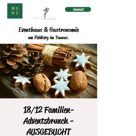
ME
Kontakt
NU
Eventhaus & Gastronomie
am Feldberg im Taunus.
18/12 Familien-
Adventsbrunch -
AUSGEBUCHT