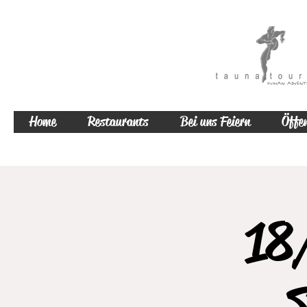
Home
Restaurants
Bei uns Feiern
Öffen
18/
S