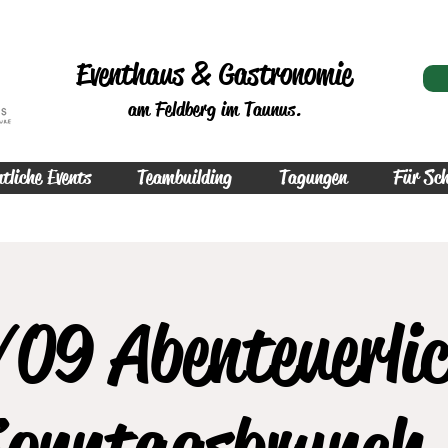
Eventhaus & Gastronomie
am Feldberg im Taunus.
tliche Events
Teambuilding
Tagungen
Für Sch
09 Abenteuerli
onntagsbrunch