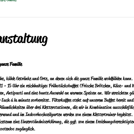
anstaltung
ganze Familie
che, kühle Getränke und Orte, an denen sich die ganze Familie wohlfühlen kann.  
11 - 15 Uhr ein reichhaltiges Frühstücksbuffet (Frische Brötchen, Käse- und W
isen, Antipasti und eine bunte Auswahl an warmen Speisen an.  Wir verzichten g
r Euch á la minute vorbereitet.  Filterkaffee steht auf unserem Buffet bereit und
 Räumlichkeiten über drei Kletterstationen, die wir in Kombination ausschließl
erwand und im Indoorhochseilgarten werden von einem Klettertrainer begleitet.  
iceteam eine Einverständniserklärung, die ggf. von einem Erziehungsberechtigte
kostenlos zugänglich.