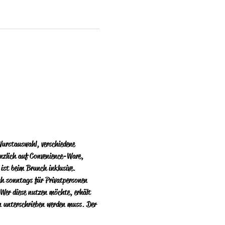
urstauswahl, verschiedene 
änzlich auf Convenience-Ware, 
 ist beim Brunch inklusive. 
ich sonntags für Privatpersonen 
Wer diese nutzen  möchte, erhält 
n unterschrieben werden muss. Der 