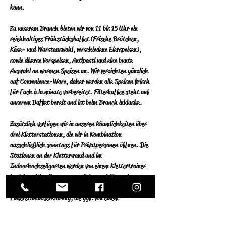
kann.
Zu unserem Brunch bieten wir von 11 bis 15 Uhr ein 
reichhaltiges Frühstücksbuffet (Frische Brötchen, 
Käse- und Wurstauswahl, verschiedene Eierspeisen), 
sowie diverse Vorspeisen, Antipasti und eine bunte 
Auswahl an warmen Speisen an.  Wir verzichten gänzlich 
auf Convenience-Ware, daher werden alle Speisen frisch 
für Euch à la minute vorbereitet.  Filterkaffee steht auf 
unserem Buffet bereit und ist beim Brunch inklusive.
Zusätzlich verfügen wir in unseren Räumlichkeiten über 
drei Kletterstationen, die wir in Kombination 
ausschließlich sonntags für Privatpersonen öffnen. Die 
Stationen an der Kletterwand und im 
Indoorhochseilgarten werden von einem Klettertrainer 
begleitet.  Wer diese nutzen  möchte, erhält an der 
Theke oder bei unserem Serviceteam eine 
Einverständniserklärung, die ggf. von einem 
Erziehungsberechtigten unterschrieben werden muss. 
Der Indoor Boulderbereich für Kinder kostenlos 