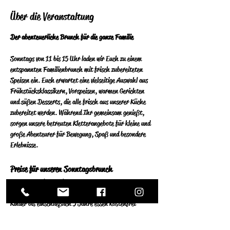
Über die Veranstaltung
Der abenteuerliche Brunch für die ganze Familie
Sonntags von 11 bis 15 Uhr laden wir Euch zu einem 
entspannten Familienbrunch mit frisch zubereiteten 
Speisen ein. Euch erwartet eine vielseitige Auswahl aus 
Frühstücksklassikern, Vorspeisen, warmen Gerichten 
und süßen Desserts, die alle frisch aus unserer Küche 
zubereitet werden. Während Ihr gemeinsam genießt, 
sorgen unsere betreuten Kletterangebote für kleine und 
große Abenteurer für Bewegung, Spaß und besondere 
Erlebnisse.
Preise für unseren Sonntagsbrunch
Pro Person ab 13 Jahren: 34 €
Kinder von 6–12 Jahren: 16 €
Kinder bis einschließlich 5 Jahre essen kostenfrei
Filterkaffee ist optional separat erhältlich.