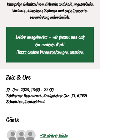
Knusprige Schnitzel vom Schwein und Kalb, vegetarische
Variante, klassische Beilagen und süße Desserts.
Reservierung erforderlich.
Leider ausgebucht – wir freuen uns auf
ein anderes Mal!
Jetzt andere Veranstaltungen ansehen
Zeit & Ort
17. Jan. 2026, 16:00 – 22:00
Feldberger Restaurant, Königsteiner Str. 13, 61389
Schmitten, Deutschland
Gäste
+17 weitere Gäste