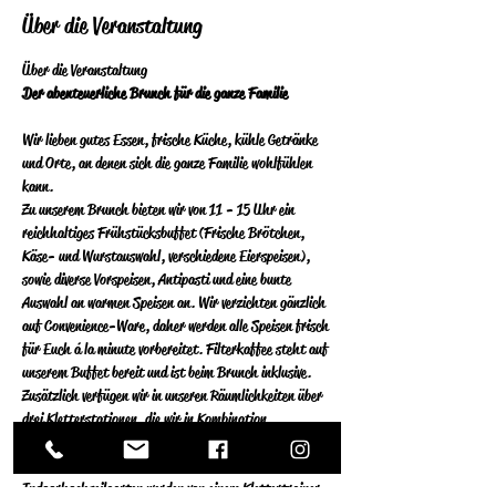
Über die Veranstaltung
Über die Veranstaltung 
Der abenteuerliche Brunch für die ganze Familie
Wir lieben gutes Essen, frische Küche, kühle Getränke 
und Orte, an denen sich die ganze Familie wohlfühlen 
kann.  
Zu unserem Brunch bieten wir von 11 - 15 Uhr ein 
reichhaltiges Frühstücksbuffet (Frische Brötchen, 
Käse- und Wurstauswahl, verschiedene Eierspeisen), 
sowie diverse Vorspeisen, Antipasti und eine bunte 
Auswahl an warmen Speisen an.  Wir verzichten gänzlich 
auf Convenience-Ware, daher werden alle Speisen frisch 
für Euch á la minute vorbereitet.  Filterkaffee steht auf 
unserem Buffet bereit und ist beim Brunch inklusive. 
Zusätzlich verfügen wir in unseren Räumlichkeiten über 
drei Kletterstationen, die wir in Kombination 
ausschließlich sonntags für Privatpersonen öffnen. Die 
Stationen an der Kletterwand und im 
Indoorhochseilgarten werden von einem Klettertrainer 