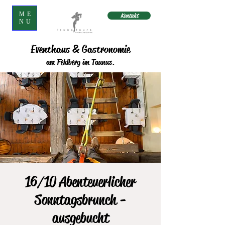
ME
Kontakt
NU
Eventhaus & Gastronomie
am Feldberg im Taunus.
16/10 Abenteuerlicher
Sonntagsbrunch -
ausgebucht