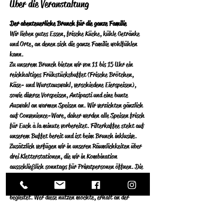
Über die Veranstaltung
Der abenteuerliche Brunch für die ganze Familie
Wir lieben gutes Essen, frische Küche, kühle Getränke 
und Orte, an denen sich die ganze Familie wohlfühlen 
kann.
Zu unserem Brunch bieten wir von 11 bis 15 Uhr ein 
reichhaltiges Frühstücksbuffet (Frische Brötchen, 
Käse- und Wurstauswahl, verschiedene Eierspeisen), 
sowie diverse Vorspeisen, Antipasti und eine bunte 
Auswahl an warmen Speisen an.  Wir verzichten gänzlich 
auf Convenience-Ware, daher werden alle Speisen frisch 
für Euch à la minute vorbereitet.  Filterkaffee steht auf 
unserem Buffet bereit und ist beim Brunch inklusive.
Zusätzlich verfügen wir in unseren Räumlichkeiten über 
drei Kletterstationen, die wir in Kombination 
ausschließlich sonntags für Privatpersonen öffnen. Die 
Stationen an der Kletterwand und im 
Indoorhochseilgarten werden von einem Klettertrainer 
begleitet.  Wer diese nutzen  möchte, erhält an der 
Theke oder bei unserem Serviceteam eine 
Einverständniserklärung, die ggf. von einem 