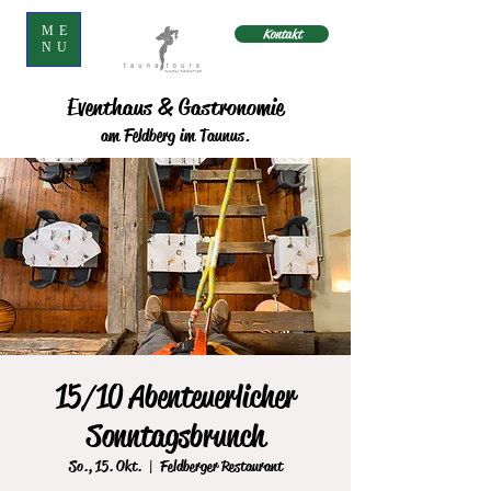
ME
Kontakt
NU
Eventhaus & Gastronomie
am Feldberg im Taunus.
15/10 Abenteuerlicher
Sonntagsbrunch
So., 15. Okt.
  |  
Feldberger Restaurant