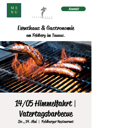
ME
Kontakt
NU
Eventhaus & Gastronomie
am Feldberg im Taunus.
14/05 Himmelfahrt |
Vatertagsbarbecue
Do., 14. Mai
  |  
Feldberger Restaurant