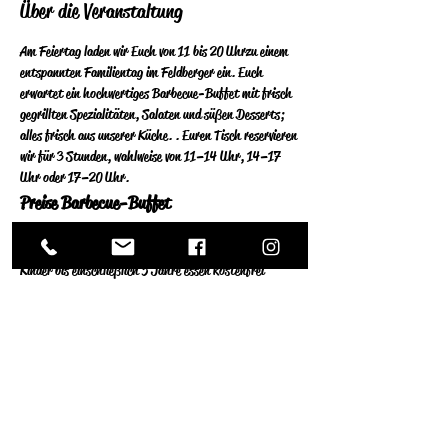
Über die Veranstaltung
Am Feiertag laden wir Euch von 11 bis 20 Uhr zu einem 
entspannten Familientag im Feldberger ein. Euch 
erwartet ein hochwertiges Barbecue-Buffet mit frisch 
gegrillten Spezialitäten, Salaten und süßen Desserts; 
alles frisch aus unserer Küche. . Euren Tisch reservieren 
wir für 3 Stunden, wahlweise von 11–14 Uhr, 14–17 
Uhr oder 17–20 Uhr.
Preise Barbecue-Buffet
Erwachsene ab 13 Jahren: 37 €
Kinder von 6–12 Jahren: 16 €
Kinder bis einschließlich 5 Jahre essen kostenfrei
Bei einer Absage weniger als 24 Stunden vor dem 
Veranstaltungstermin oder bei Nichterscheinen 
berechnen wir pro angemeldeten Gast eine No-Show-
Gebühr von 10 €. Vielen Dank für Euer Verständnis.