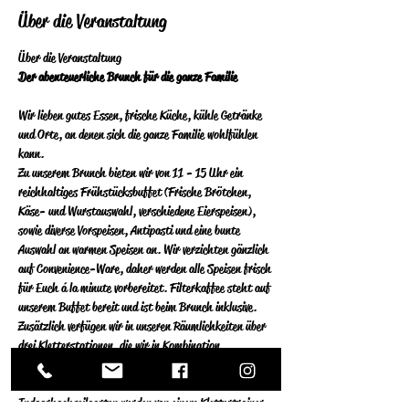
Über die Veranstaltung
Über die Veranstaltung 
Der abenteuerliche Brunch für die ganze Familie
Wir lieben gutes Essen, frische Küche, kühle Getränke 
und Orte, an denen sich die ganze Familie wohlfühlen 
kann.  
Zu unserem Brunch bieten wir von 11 - 15 Uhr ein 
reichhaltiges Frühstücksbuffet (Frische Brötchen, 
Käse- und Wurstauswahl, verschiedene Eierspeisen), 
sowie diverse Vorspeisen, Antipasti und eine bunte 
Auswahl an warmen Speisen an.  Wir verzichten gänzlich 
auf Convenience-Ware, daher werden alle Speisen frisch 
für Euch á la minute vorbereitet.  Filterkaffee steht auf 
unserem Buffet bereit und ist beim Brunch inklusive. 
Zusätzlich verfügen wir in unseren Räumlichkeiten über 
drei Kletterstationen, die wir in Kombination 
ausschließlich sonntags für Privatpersonen öffnen. Die 
Stationen an der Kletterwand und im 
Indoorhochseilgarten werden von einem Klettertrainer 