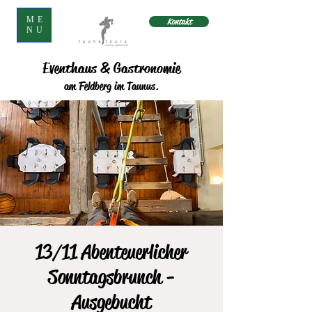
ME
Kontakt
NU
Eventhaus & Gastronomie
am Feldberg im Taunus.
13/11 Abenteuerlicher
Sonntagsbrunch -
Ausgebucht