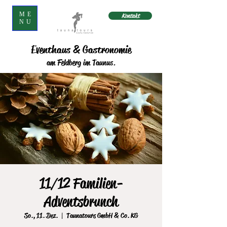
ME
Kontakt
NU
Eventhaus & Gastronomie
am Feldberg im Taunus.
11/12 Familien-
Adventsbrunch
So., 11. Dez.
  |  
Taunatours GmbH & Co. KG