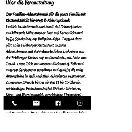
Über die Veranstaltung
Der Familien-Adventsbrunch für die ganze Familie mit 
Kletteraktivität für Groß & Klein (optional)
Endlich ist die Vorweihnachtszeit da! Schneeflocken 
und klirrende Kälte machen Lust auf Kerzenlicht und 
heiße Schokolade am Bullerjan-Ofen. Passend dazu 
gibt es im Feldberger Restaurant unseren 
Adventsbrunch mit vorweihnachtlichen Leckereien aus 
der Feldberger Küche: süß und herzhaft, mit Liebe zum 
Detail. Lasse Dich von unserem Küchenchef Felix und 
unserem Serviceteam verwöhnen und genieße die urige 
Atmosphäre im weihnachtlich dekorierten Restaurant.
Zu unserem Brunch bieten wir von 11 bis 15 Uhr ein 
reichhaltiges Frühstücksbuffet (Frische Brötchen, 
Käse- und Wurstauswahl, verschiedene Eierspeisen), 
sowie diverse Vorspeisen, Antipasti und eine bunte 
Auswahl an warmen Speisen an.  Wir verzichten gänzlich 
auf Convenience-Ware, daher werden alle Speisen frisch 
für Euch à la minute vorbereitet.  Filterkaffee steht auf 
unserem Buffet bereit und ist beim Brunch inklusive.
Zusätzlich verfügen wir in unseren Räumlichkeiten über 