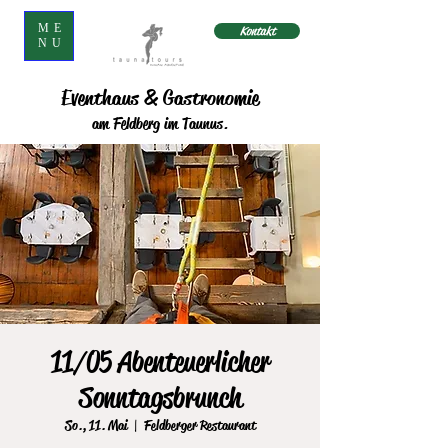
ME
Kontakt
NU
Eventhaus & Gastronomie
am Feldberg im Taunus.
11/05 Abenteuerlicher
Sonntagsbrunch
So., 11. Mai
  |  
Feldberger Restaurant