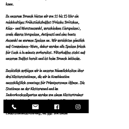
kann.
Zu unserem Brunch bieten wir von 11 bis 15 Uhr ein 
reichhaltiges Frühstücksbuffet (Frische Brötchen, 
Käse- und Wurstauswahl, verschiedene Eierspeisen), 
sowie diverse Vorspeisen, Antipasti und eine bunte 
Auswahl an warmen Speisen an.  Wir verzichten gänzlich 
auf Convenience-Ware, daher werden alle Speisen frisch 
für Euch à la minute vorbereitet.  Filterkaffee steht auf 
unserem Buffet bereit und ist beim Brunch inklusive.
Zusätzlich verfügen wir in unseren Räumlichkeiten über 
drei Kletterstationen, die wir in Kombination 
ausschließlich sonntags für Privatpersonen öffnen. Die 
Stationen an der Kletterwand und im 
Indoorhochseilgarten werden von einem Klettertrainer 
begleitet.  Wer diese nutzen  möchte, erhält an der 
Theke oder bei unserem Serviceteam eine 
Einverständniserklärung, die ggf. von einem 
Erziehungsberechtigten unterschrieben werden muss. 
Der Indoor Boulderbereich für Kinder kostenlos 