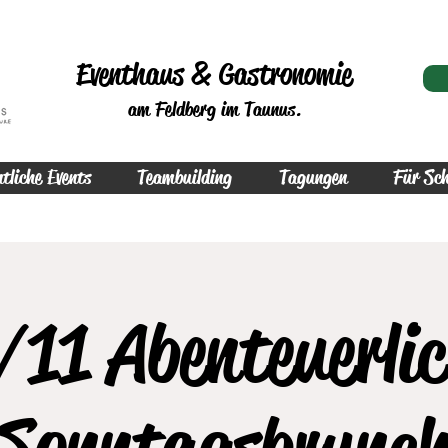
Eventhaus & Gastronomie
am Feldberg im Taunus.
tliche Events
Teambuilding
Tagungen
Für Sch
/11 Abenteuerlic
Sonntagsbrunc