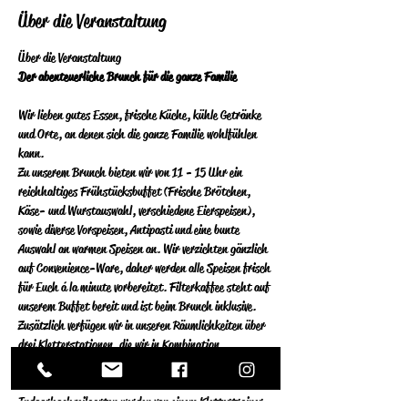
Über die Veranstaltung
Über die Veranstaltung 
Der abenteuerliche Brunch für die ganze Familie
Wir lieben gutes Essen, frische Küche, kühle Getränke 
und Orte, an denen sich die ganze Familie wohlfühlen 
kann.  
Zu unserem Brunch bieten wir von 11 - 15 Uhr ein 
reichhaltiges Frühstücksbuffet (Frische Brötchen, 
Käse- und Wurstauswahl, verschiedene Eierspeisen), 
sowie diverse Vorspeisen, Antipasti und eine bunte 
Auswahl an warmen Speisen an.  Wir verzichten gänzlich 
auf Convenience-Ware, daher werden alle Speisen frisch 
für Euch á la minute vorbereitet.  Filterkaffee steht auf 
unserem Buffet bereit und ist beim Brunch inklusive. 
Zusätzlich verfügen wir in unseren Räumlichkeiten über 
drei Kletterstationen, die wir in Kombination 
ausschließlich sonntags für Privatpersonen öffnen. Die 
Stationen an der Kletterwand und im 
Indoorhochseilgarten werden von einem Klettertrainer 