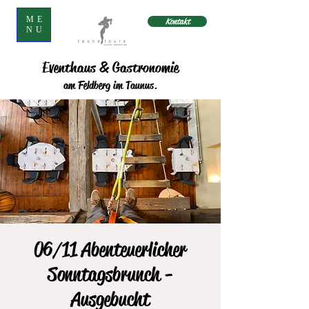
ME
Kontakt
NU
Eventhaus & Gastronomie
am Feldberg im Taunus.
06/11 Abenteuerlicher
Sonntagsbrunch -
Ausgebucht