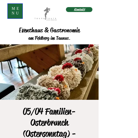
ME
Kontakt
NU
Eventhaus & Gastronomie
am Feldberg im Taunus.
05/04 Familien-
Osterbrunch
(Ostersonntag) -