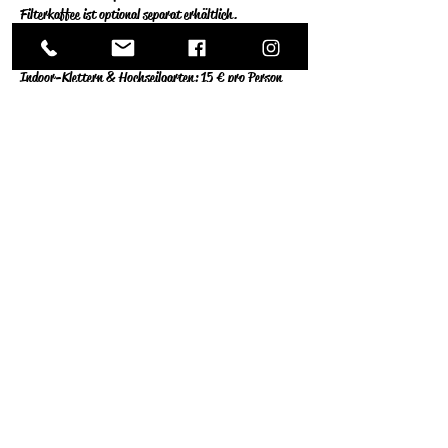
Filterkaffee ist optional separat erhältlich.
Optionales Kletterangebot
 Indoor-Klettern & Hochseilgarten: 15 € pro Person  
(11–15 Uhr)
Die Preise verstehen sich pro Person inklusive Gurt, 
Material und Sicherung durch einen Trainer. Für den 
Indoorhochseilgarten ist bei Kindern unter 1,50 m die 
Begleitung eines Elternteils erforderlich. Bitte bringt 
Hallenturnschuhe mit.
Weiterlesen >
Diese Veranstaltung teilen