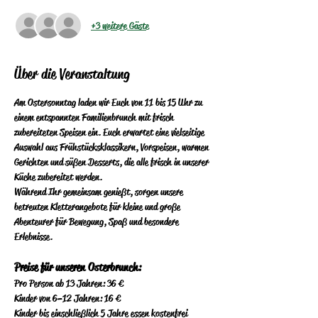
+3 weitere Gäste
Über die Veranstaltung
Am Ostersonntag laden wir Euch von 11 bis 15 Uhr zu 
einem entspannten Familienbrunch mit frisch 
zubereiteten Speisen ein. Euch erwartet eine vielseitige 
Auswahl aus Frühstücksklassikern, Vorspeisen, warmen 
Gerichten und süßen Desserts, die alle frisch in unserer 
Küche zubereitet werden.
Während Ihr gemeinsam genießt, sorgen unsere 
betreuten Kletterangebote für kleine und große 
Abenteurer für Bewegung, Spaß und besondere 
Erlebnisse.
Preise für unseren Osterbrunch:
Pro Person ab 13 Jahren: 36 €
Kinder von 6–12 Jahren: 16 €
Kinder bis einschließlich 5 Jahre essen kostenfrei