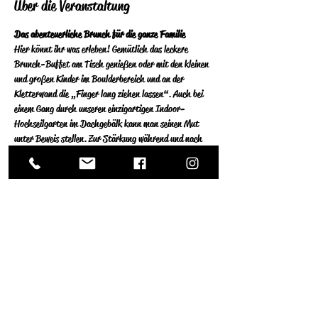
Über die Veranstaltung
Das abenteuerliche Brunch für die ganze Familie
Hier könnt ihr was erleben! Gemütlich das leckere 
Brunch-Buffet am Tisch genießen oder mit den kleinen 
und großen Kinder im Boulderbereich und an der 
Kletterwand die „Finger lang ziehen lassen“. Auch bei 
einem Gang durch unseren einzigartigen Indoor-
Hochseilgarten im Dachgebälk kann man seinen Mut 
unter Beweis stellen. Zur Stärkung während und nach 
dem Abenteuer kann die große Auswahl an reichhaltigen 
Speisen vom Buffet genossen werden.
pro Person ab 13 Jahre 21,50 €
Kinder 6-12 Jahre 12,00 €
Kinder bis einschließlich 5 Jahre Essen kostenfrei.
Weiterlesen >