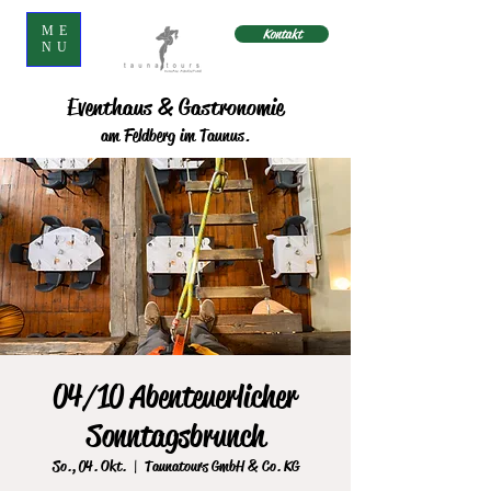
ME
Kontakt
NU
Eventhaus & Gastronomie
am Feldberg im Taunus.
04/10 Abenteuerlicher
Sonntagsbrunch
So., 04. Okt.
  |  
Taunatours GmbH & Co. KG