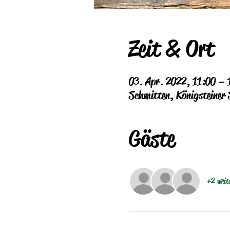
Zeit & Ort
03. Apr. 2022, 11:00 – 
Schmitten, Königsteiner
Gäste
+2 weit