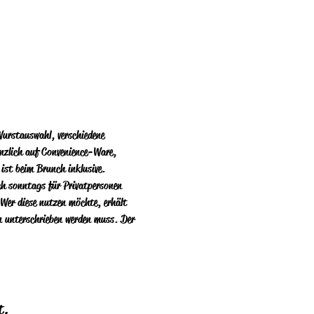
urstauswahl, verschiedene 
änzlich auf Convenience-Ware, 
 ist beim Brunch inklusive. 
ich sonntags für Privatpersonen 
Wer diese nutzen  möchte, erhält 
n unterschrieben werden muss. Der 
t.