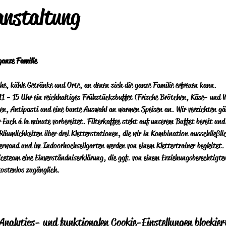
anstaltung
ganze Familie
he, kühle Getränke und Orte, an denen sich die ganze Familie erfreuen kann. 
11 - 15 Uhr ein reichhaltiges Frühstücksbuffet (Frische Brötchen, Käse- und W
isen, Antipasti und eine bunte Auswahl an warmen Speisen an.  Wir verzichten g
r Euch á la minute vorbereitet.  Filterkaffee steht auf unserem Buffet bereit und
 Räumlichkeiten über drei Kletterstationen, die wir in Kombination ausschließl
erwand und im Indoorhochseilgarten werden von einem Klettertrainer begleitet.  
iceteam eine Einverständniserklärung, die ggf. von einem Erziehungsberechtigte
kostenlos zugänglich.
nalytics- und funktionalen Cookie-Einstellungen blockier