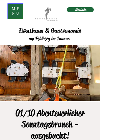
ME
Kontakt
NU
Eventhaus & Gastronomie
am Feldberg im Taunus.
01/10 Abenteuerlicher
Sonntagsbrunch -
ausgebucht!