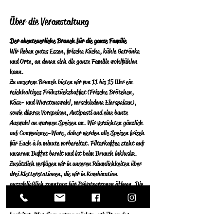
Über die Veranstaltung
Der abenteuerliche Brunch für die ganze Familie
Wir lieben gutes Essen, frische Küche, kühle Getränke 
und Orte, an denen sich die ganze Familie wohlfühlen 
kann.
Zu unserem Brunch bieten wir von 11 bis 15 Uhr ein 
reichhaltiges Frühstücksbuffet (Frische Brötchen, 
Käse- und Wurstauswahl, verschiedene Eierspeisen), 
sowie diverse Vorspeisen, Antipasti und eine bunte 
Auswahl an warmen Speisen an.  Wir verzichten gänzlich 
auf Convenience-Ware, daher werden alle Speisen frisch 
für Euch à la minute vorbereitet.  Filterkaffee steht auf 
unserem Buffet bereit und ist beim Brunch inklusive.
Zusätzlich verfügen wir in unseren Räumlichkeiten über 
drei Kletterstationen, die wir in Kombination 
ausschließlich sonntags für Privatpersonen öffnen. Die 
Stationen an der Kletterwand und im 
Indoorhochseilgarten werden von einem Klettertrainer 
begleitet.  Wer diese nutzen  möchte, erhält an der 