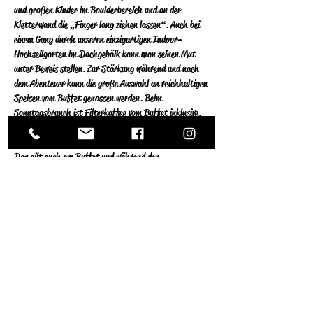
und großen Kinder im Boulderbereich  und an der 
Kletterwand die „Finger lang ziehen lassen“. Auch bei 
einem  Gang durch unseren einzigartigen Indoor-
Hochseilgarten im Dachgebälk  kann man seinen Mut 
unter Beweis stellen. Zur Stärkung während und nach 
 dem Abenteuer kann die große Auswahl an reichhaltigen 
Speisen vom Buffet  genossen werden. Beim 
Sonntagsbrunch ist Filterkaffee vom Buffet  inklusive.
Auf Grund von Corona ist außerhalb des Tisches für 
Kinder über 6  Jahren und Erwachsenen Maskenpflicht. 
Das gilt auch am Buffet und während  den 
Kletteraktivitäten.
pro Person ab 13 Jahre 22,50 €
Weiterlesen >
Diese Veranstaltung teilen