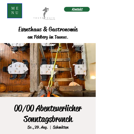
ME
Kontakt
NU
Eventhaus & Gastronomie
am Feldberg im Taunus.
00/00 Abenteuerlicher
Sonntagsbrunch
So., 29. Aug.
  |  
Schmitten