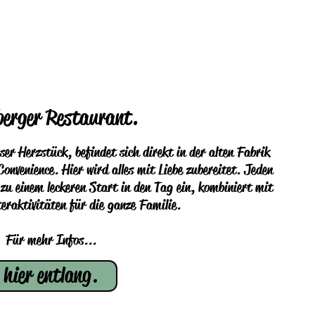
berger Restaurant.
er Herzstück, befindet sich direkt in der alten Fabrik
onvenience. Hier wird alles mit Liebe zubereitet. Jeden
u einem leckeren Start in den Tag ein, kombiniert mit
eraktivitäten für die ganze Familie.
Für mehr Infos...
hier entlang.