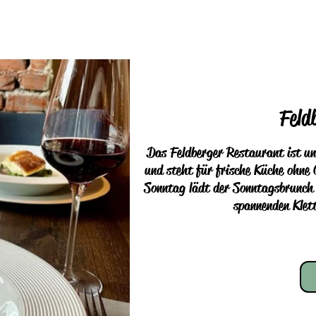
Feld
Das Feldberger Restaurant ist uns
und steht für frische Küche ohne C
Sonntag lädt der Sonntagsbrunch z
spannenden Klett