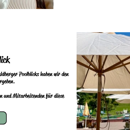
lick
ldberger Poolblicks haben wir den
rgeben.
rn und Mitarbeitenden für diese