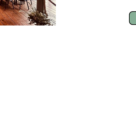
I'm a paragraph. Click here to add your
own text and edit me. It's easy.