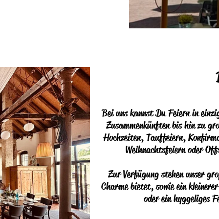
Bei uns kannst Du Feiern in einzi
Zusammenkünften bis hin zu gro
Hochzeiten, Tauffeiern, Konfirm
Weihnachtsfeiern oder Off
Zur Verfügung stehen unser groß
Charme bietet, sowie ein kleiner
oder ein hyggeliges F